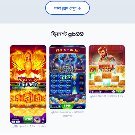
সকল ব্র্যান্ড দেখুন →
স্ক্রিনশট gb99
gb99 স্ক্রিনশট অফিসিয়াল APK
gb99 Preview - অফিসিয়াল
ডাউনলোড
gb99 স্ক্রিনশট - APK অফিসিয়াল