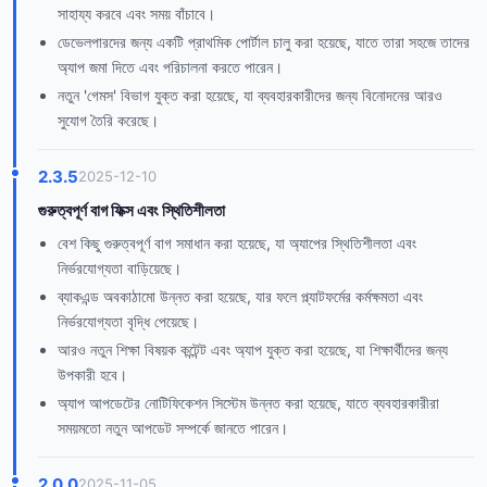
সাহায্য করবে এবং সময় বাঁচাবে।
ডেভেলপারদের জন্য একটি প্রাথমিক পোর্টাল চালু করা হয়েছে, যাতে তারা সহজে তাদের
অ্যাপ জমা দিতে এবং পরিচালনা করতে পারেন।
নতুন 'গেমস' বিভাগ যুক্ত করা হয়েছে, যা ব্যবহারকারীদের জন্য বিনোদনের আরও
সুযোগ তৈরি করেছে।
2.3.5
2025-12-10
গুরুত্বপূর্ণ বাগ ফিক্স এবং স্থিতিশীলতা
বেশ কিছু গুরুত্বপূর্ণ বাগ সমাধান করা হয়েছে, যা অ্যাপের স্থিতিশীলতা এবং
নির্ভরযোগ্যতা বাড়িয়েছে।
ব্যাকএন্ড অবকাঠামো উন্নত করা হয়েছে, যার ফলে প্ল্যাটফর্মের কর্মক্ষমতা এবং
নির্ভরযোগ্যতা বৃদ্ধি পেয়েছে।
আরও নতুন শিক্ষা বিষয়ক কন্টেন্ট এবং অ্যাপ যুক্ত করা হয়েছে, যা শিক্ষার্থীদের জন্য
উপকারী হবে।
অ্যাপ আপডেটের নোটিফিকেশন সিস্টেম উন্নত করা হয়েছে, যাতে ব্যবহারকারীরা
সময়মতো নতুন আপডেট সম্পর্কে জানতে পারেন।
2.0.0
2025-11-05