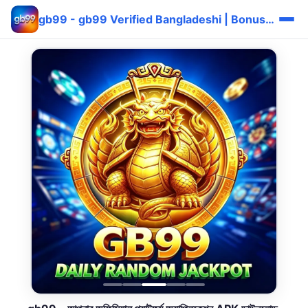
gb99 - gb99 Verified Bangladeshi | Bonus দ্রুত ⚡