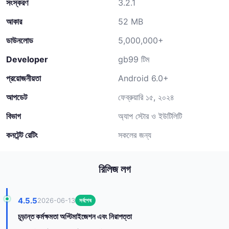
সংস্করণ
3.2.1
আকার
52 MB
ডাউনলোড
5,000,000+
Developer
gb99 টিম
প্রয়োজনীয়তা
Android 6.0+
আপডেট
ফেব্রুয়ারি ১৫, ২০২৪
বিভাগ
অ্যাপ স্টোর ও ইউটিলিটি
কনটেন্ট রেটিং
সকলের জন্য
রিলিজ লগ
4.5.5
2026-06-13
সর্বশেষ
চূড়ান্ত কর্মক্ষমতা অপ্টিমাইজেশন এবং নিরাপত্তা