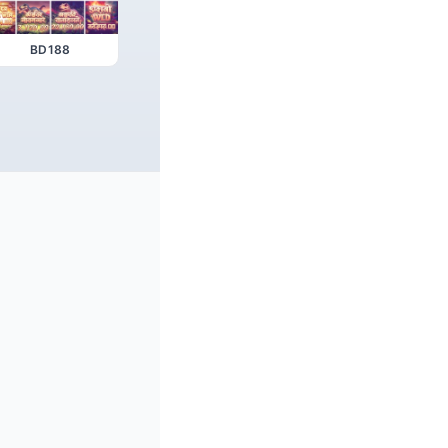
BD188