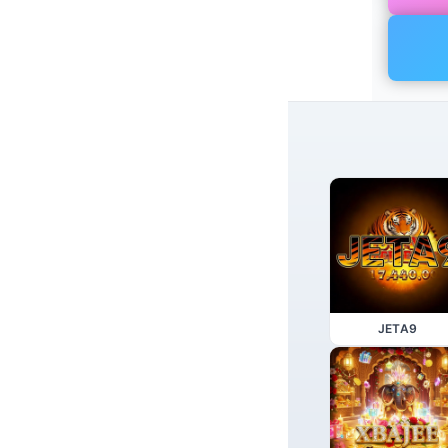
JETA9