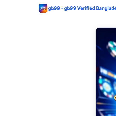
gb99 - gb99 Verified Banglades