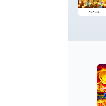
XBAJEE