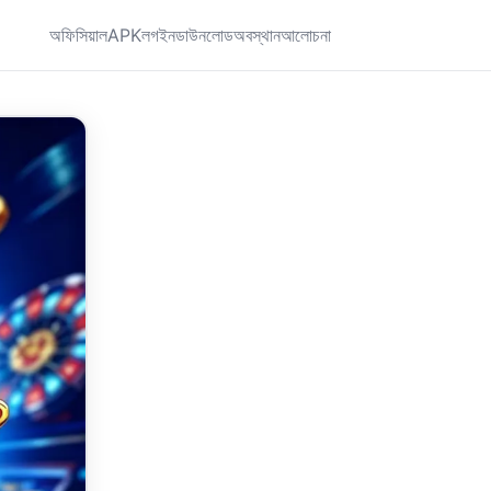
অফিসিয়াল
APK
লগইন
ডাউনলোড
অবস্থান
আলোচনা