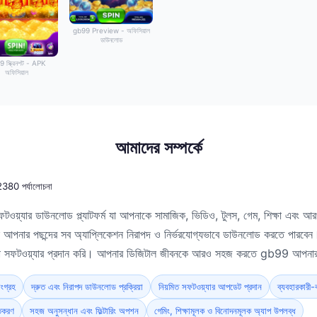
gb99 Preview - অফিসিয়াল
ডাউনলোড
 স্ক্রিনশট - APK
অফিসিয়াল
আমাদের সম্পর্কে
380 পর্যালোচনা
টওয়্যার ডাউনলোড প্ল্যাটফর্ম যা আপনাকে সামাজিক, ভিডিও, টুলস, গেম, শিক্ষা এবং 
আপনার পছন্দের সব অ্যাপ্লিকেশন নিরাপদ ও নির্ভরযোগ্যভাবে ডাউনলোড করতে পারবে
 সেরা সফটওয়্যার প্রদান করি। আপনার ডিজিটাল জীবনকে আরও সহজ করতে gb99 আপনার ব
ংগ্রহ
দ্রুত এবং নিরাপদ ডাউনলোড প্রক্রিয়া
নিয়মিত সফটওয়্যার আপডেট প্রদান
ব্যবহারকারী-
িতকরণ
সহজ অনুসন্ধান এবং ফিল্টারিং অপশন
গেমিং, শিক্ষামূলক ও বিনোদনমূলক অ্যাপ উপলব্ধ