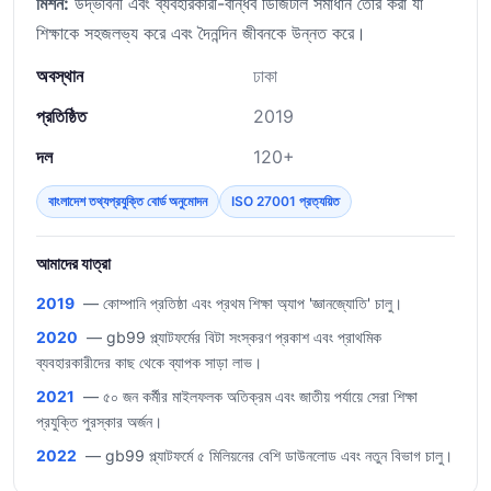
মিশন:
উদ্ভাবনী এবং ব্যবহারকারী-বান্ধব ডিজিটাল সমাধান তৈরি করা যা
শিক্ষাকে সহজলভ্য করে এবং দৈনন্দিন জীবনকে উন্নত করে।
অবস্থান
ঢাকা
প্রতিষ্ঠিত
2019
দল
120+
বাংলাদেশ তথ্যপ্রযুক্তি বোর্ড অনুমোদন
ISO 27001 প্রত্যয়িত
আমাদের যাত্রা
2019
— কোম্পানি প্রতিষ্ঠা এবং প্রথম শিক্ষা অ্যাপ 'জ্ঞানজ্যোতি' চালু।
2020
— gb99 প্ল্যাটফর্মের বিটা সংস্করণ প্রকাশ এবং প্রাথমিক
ব্যবহারকারীদের কাছ থেকে ব্যাপক সাড়া লাভ।
2021
— ৫০ জন কর্মীর মাইলফলক অতিক্রম এবং জাতীয় পর্যায়ে সেরা শিক্ষা
প্রযুক্তি পুরস্কার অর্জন।
2022
— gb99 প্ল্যাটফর্মে ৫ মিলিয়নের বেশি ডাউনলোড এবং নতুন বিভাগ চালু।