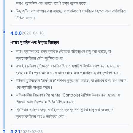
আরও প্রাসঙ্গিক এবং সময়োপযোগী তথ্য প্রদান করবে।
কিছু জটিল বাগ সমাধান করা হয়েছে, যা প্ল্যাটফর্মের সামগ্রিক মসৃণতা এবং কার্যকারিতা
নিশ্চিত করবে।
4.0.0
2026-04-10
এআই সুপারিশ এবং উন্নত নিয়ন্ত্রণ
অ্যাপ ব্যাকআপের জন্য ক্লাউড স্টোরেজ ইন্টিগ্রেশন চালু করা হয়েছে, যা
ব্যবহারকারীদের ডেটা সুরক্ষিত রাখবে।
এআই (কৃত্রিম বুদ্ধিমত্তা) চালিত উন্নত সুপারিশ সিস্টেম যোগ করা হয়েছে, যা
ব্যবহারকারীর পছন্দ আরও ভালোভাবে বোঝে এবং প্রাসঙ্গিক অ্যাপ সুপারিশ করে।
ইউজার ইন্টারফেসে 'ডার্ক মোড' অপশন যুক্ত করা হয়েছে, যা চোখের উপর চাপ কমাবে
এবং ব্যাটারি সাশ্রয় করবে।
অভিভাবকীয় নিয়ন্ত্রণ (Parental Controls) বৈশিষ্ট্য উন্নত করা হয়েছে, যা
শিশুদের জন্য নিরাপদ ব্রাউজিং নিশ্চিত করবে।
প্রিমিয়াম অ্যাপের জন্য সাবস্ক্রিপশন ব্যবস্থাপনা সুবিধা চালু করা হয়েছে, যা
ব্যবহারকারীদের আরও নমনীয়তা দেবে।
3.2.1
2026-02-28