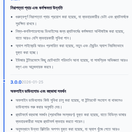
নিরাপত্তা প্যাচ এবং কর্মক্ষমতা উন্নতি
গুরুত্বপূর্ণ নিরাপত্তা প্যাচ প্রয়োগ করা হয়েছে, যা ব্যবহারকারীর ডেটা এবং প্ল্যাটফর্মকে
সুরক্ষিত রাখবে।
নিম্ন-কনফিগারেশনের ডিভাইসের জন্য প্ল্যাটফর্মের কর্মক্ষমতা অপ্টিমাইজ করা হয়েছে,
যাতে আরও বেশি ব্যবহারকারী সুবিধা পান।
অ্যাপ লাইব্রেরি আরও প্রসারিত করা হয়েছে, নতুন এবং ট্রেন্ডিং অ্যাপ নিয়মিতভাবে
যুক্ত করা হচ্ছে।
ইউজার ইন্টারফেসে কিছু ছোটখাটো পরিবর্তন আনা হয়েছে, যা সামগ্রিক অভিজ্ঞতা আরও
মসৃণ এবং আনন্দদায়ক করবে।
3.0.0
2026-01-25
অফলাইন ডাউনলোড এবং বহুভাষা সমর্থন
অফলাইন ডাউনলোড কিউ সুবিধা চালু করা হয়েছে, যা ইন্টারনেট সংযোগ না থাকলেও
ডাউনলোড শুরু করার অনুমতি দেয়।
প্ল্যাটফর্মে বহুভাষা সমর্থন (প্রাথমিক সংস্করণ) যুক্ত করা হয়েছে, যাতে বিভিন্ন ভাষার
ব্যবহারকারীরা সহজে প্ল্যাটফর্ম ব্যবহার করতে পারেন।
অনুসন্ধানে উন্নত ফিল্টারিং অপশন যুক্ত করা হয়েছে, যা অ্যাপ খুঁজে পেতে আরও