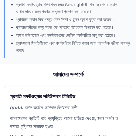
প্রগতি সফটওয়্যার সলিউশনস লিমিটেড-এর gb99 শিক্ষা ও শেখার অ্যাপ
ডাউনলোডের জন্য প্রথম সংস্করণ প্রকাশ করা হয়েছে।
প্রাথমিক অ্যাপ বিভাগসমূহ যেমন শিক্ষা ও টুলস অ্যাপ যুক্ত করা হয়েছে।
ব্যবহারকারীদের জন্য সহজ এবং স্বজ্ঞাত ইন্টারফেস ডিজাইন করা হয়েছে।
অ্যাপ ডাউনলোড এবং ইনস্টলেশনের মৌলিক কার্যকারিতা চালু করা হয়েছে।
প্ল্যাটফর্মের স্থিতিশীলতা এবং কার্যকারিতা নিশ্চিত করার জন্য প্রাথমিক পরীক্ষা সম্পন্ন
হয়েছে।
আমাদের সম্পর্কে
প্রগতি সফটওয়্যার সলিউশনস লিমিটেড
gb99: জ্ঞান অর্জনে আপনার বিশ্বস্ত সঙ্গী!
বাংলাদেশের প্রতিটি ঘরে প্রযুক্তির আলো ছড়িয়ে দেওয়া, জ্ঞান অর্জন ও
দক্ষতা বৃদ্ধিতে সহায়ক হওয়া।