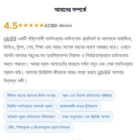
আমাদের সম্পর্কে
4.5
★
★
★
★
★
42380 পর্যালোচনা
gb99
একটি শক্তিশালী সফটওয়্যার ডাউনলোড প্ল্যাটফর্ম যা আপনাকে সামাজিক,
ভিডিও, টুলস, গেম, শিক্ষা এবং আরও অনেক ধরনের অ্যাপ সরবরাহ করে। এখানে
আপনি আপনার পছন্দের সব অ্যাপ্লিকেশন নিরাপদ ও নির্ভরযোগ্যভাবে ডাউনলোড
করতে পারবেন। আমরা দ্রুত আপডেটের মাধ্যমে সর্বদা নতুন এবং সেরা সফটওয়্যার
প্রদান করি। আপনার ডিজিটাল জীবনকে আরও সহজ করতে gb99 আপনার
বিশ্বস্ত সঙ্গী।
বিভিন্ন ধরনের অ্যাপের বিশাল সংগ্রহ
দ্রুত এবং নিরাপদ ডাউনলোড প্রক্রিয়া
নিয়মিত সফটওয়্যার আপডেট প্রদান
ব্যবহারকারী-বান্ধব ইন্টারফেস
ভাইরাস-মুক্ত ডাউনলোড নিশ্চিতকরণ
সহজ অনুসন্ধান এবং ফিল্টারিং অপশন
গেমিং, শিক্ষামূলক ও বিনোদনমূলক অ্যাপ উপলব্ধ