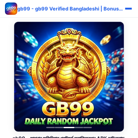
gb99 - gb99 Verified Bangladeshi | Bonus দ্রুত ⚡