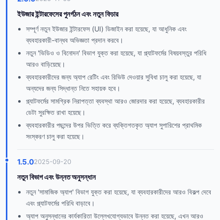
ইউজার ইন্টারফেসের পুনর্গঠন এবং নতুন ফিচার
সম্পূর্ণ নতুন ইউজার ইন্টারফেস (UI) ডিজাইন করা হয়েছে, যা আধুনিক এবং
ব্যবহারকারী-বান্ধব অভিজ্ঞতা প্রদান করবে।
নতুন 'ভিডিও ও বিনোদন' বিভাগ যুক্ত করা হয়েছে, যা প্ল্যাটফর্মের বিষয়বস্তুর পরিধি
আরও বাড়িয়েছে।
ব্যবহারকারীদের জন্য অ্যাপ রেটিং এবং রিভিউ দেওয়ার সুবিধা চালু করা হয়েছে, যা
অন্যদের জন্য সিদ্ধান্ত নিতে সহায়ক হবে।
প্ল্যাটফর্মের সামগ্রিক নিরাপত্তা ব্যবস্থা আরও জোরদার করা হয়েছে, ব্যবহারকারীর
ডেটা সুরক্ষিত রাখা হয়েছে।
ব্যবহারকারীর পছন্দের উপর ভিত্তি করে ব্যক্তিগতকৃত অ্যাপ সুপারিশের প্রাথমিক
সংস্করণ চালু করা হয়েছে।
1.5.0
2025-09-20
নতুন বিভাগ এবং উন্নত অনুসন্ধান
নতুন 'সামাজিক অ্যাপ' বিভাগ যুক্ত করা হয়েছে, যা ব্যবহারকারীদের আরও বিকল্প দেবে
এবং প্ল্যাটফর্মের পরিধি বাড়াবে।
অ্যাপ অনুসন্ধানের কার্যকারিতা উল্লেখযোগ্যভাবে উন্নত করা হয়েছে, এখন আরও