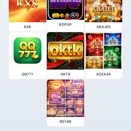
BDPOP
KX8
XBAJEE
QQ777
OKTK
ACE444
BD188