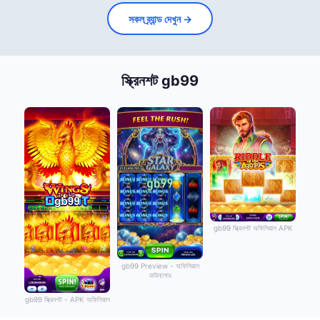
সকল ব্র্যান্ড দেখুন →
স্ক্রিনশট gb99
gb99 স্ক্রিনশট অফিসিয়াল APK
gb99 Preview - অফিসিয়াল
ডাউনলোড
gb99 স্ক্রিনশট - APK অফিসিয়াল