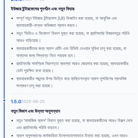
ইউজার ইন্টারফেসের পুনর্গঠন এবং নতুন ফিচার
সম্পূর্ণ নতুন ইউজার ইন্টারফেস (UI) ডিজাইন করা হয়েছে, যা আধুনিক এবং
ব্যবহারকারী-বান্ধব অভিজ্ঞতা প্রদান করবে।
নতুন 'ভিডিও ও বিনোদন' বিভাগ যুক্ত করা হয়েছে, যা প্ল্যাটফর্মের বিষয়বস্তুর পরিধি
আরও বাড়িয়েছে।
ব্যবহারকারীদের জন্য অ্যাপ রেটিং এবং রিভিউ দেওয়ার সুবিধা চালু করা হয়েছে, যা
অন্যদের জন্য সিদ্ধান্ত নিতে সহায়ক হবে।
প্ল্যাটফর্মের সামগ্রিক নিরাপত্তা ব্যবস্থা আরও জোরদার করা হয়েছে, ব্যবহারকারীর
ডেটা সুরক্ষিত রাখা হয়েছে।
ব্যবহারকারীর পছন্দের উপর ভিত্তি করে ব্যক্তিগতকৃত অ্যাপ সুপারিশের প্রাথমিক
সংস্করণ চালু করা হয়েছে।
1.5.0
2025-09-20
নতুন বিভাগ এবং উন্নত অনুসন্ধান
নতুন 'সামাজিক অ্যাপ' বিভাগ যুক্ত করা হয়েছে, যা ব্যবহারকারীদের আরও বিকল্প দেবে
এবং প্ল্যাটফর্মের পরিধি বাড়াবে।
অ্যাপ অনুসন্ধানের কার্যকারিতা উল্লেখযোগ্যভাবে উন্নত করা হয়েছে, এখন আরও