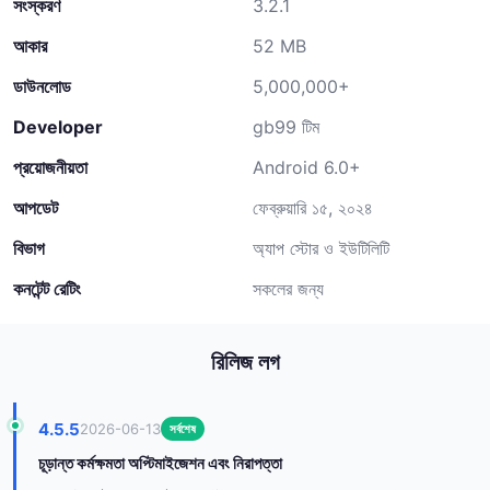
সংস্করণ
3.2.1
আকার
52 MB
ডাউনলোড
5,000,000+
Developer
gb99 টিম
প্রয়োজনীয়তা
Android 6.0+
আপডেট
ফেব্রুয়ারি ১৫, ২০২৪
বিভাগ
অ্যাপ স্টোর ও ইউটিলিটি
কনটেন্ট রেটিং
সকলের জন্য
রিলিজ লগ
4.5.5
2026-06-13
সর্বশেষ
চূড়ান্ত কর্মক্ষমতা অপ্টিমাইজেশন এবং নিরাপত্তা