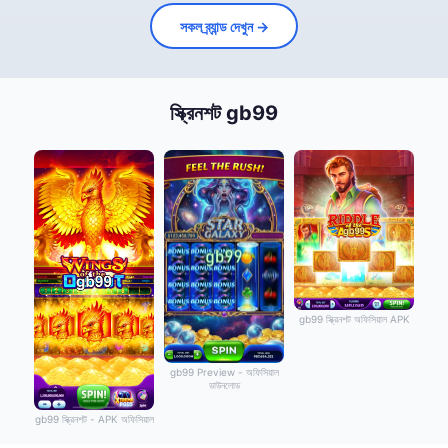
সকল ব্র্যান্ড দেখুন →
স্ক্রিনশট gb99
gb99 স্ক্রিনশট অফিসিয়াল APK
gb99 Preview - অফিসিয়াল
ডাউনলোড
gb99 স্ক্রিনশট - APK অফিসিয়াল