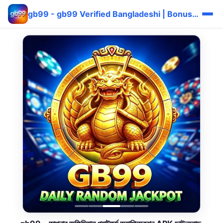
gb99 - gb99 Verified Bangladeshi | Bonus দ্রুত ⚡