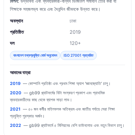
মিশন:
উদ্ভাবনী এবং ব্যবহারকারী-বান্ধব ডিজিটাল সমাধান তৈরি করা যা
শিক্ষাকে সহজলভ্য করে এবং দৈনন্দিন জীবনকে উন্নত করে।
অবস্থান
ঢাকা
প্রতিষ্ঠিত
2019
দল
120+
বাংলাদেশ তথ্যপ্রযুক্তি বোর্ড অনুমোদন
ISO 27001 প্রত্যয়িত
আমাদের যাত্রা
2019
— কোম্পানি প্রতিষ্ঠা এবং প্রথম শিক্ষা অ্যাপ 'জ্ঞানজ্যোতি' চালু।
2020
— gb99 প্ল্যাটফর্মের বিটা সংস্করণ প্রকাশ এবং প্রাথমিক
ব্যবহারকারীদের কাছ থেকে ব্যাপক সাড়া লাভ।
2021
— ৫০ জন কর্মীর মাইলফলক অতিক্রম এবং জাতীয় পর্যায়ে সেরা শিক্ষা
প্রযুক্তি পুরস্কার অর্জন।
2022
— gb99 প্ল্যাটফর্মে ৫ মিলিয়নের বেশি ডাউনলোড এবং নতুন বিভাগ চালু।