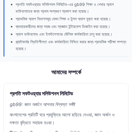
প্রগতি সফটওয়্যার সলিউশনস লিমিটেড-এর gb99 শিক্ষা ও শেখার অ্যাপ
ডাউনলোডের জন্য প্রথম সংস্করণ প্রকাশ করা হয়েছে।
প্রাথমিক অ্যাপ বিভাগসমূহ যেমন শিক্ষা ও টুলস অ্যাপ যুক্ত করা হয়েছে।
ব্যবহারকারীদের জন্য সহজ এবং স্বজ্ঞাত ইন্টারফেস ডিজাইন করা হয়েছে।
অ্যাপ ডাউনলোড এবং ইনস্টলেশনের মৌলিক কার্যকারিতা চালু করা হয়েছে।
প্ল্যাটফর্মের স্থিতিশীলতা এবং কার্যকারিতা নিশ্চিত করার জন্য প্রাথমিক পরীক্ষা সম্পন্ন
হয়েছে।
আমাদের সম্পর্কে
প্রগতি সফটওয়্যার সলিউশনস লিমিটেড
gb99: জ্ঞান অর্জনে আপনার বিশ্বস্ত সঙ্গী!
বাংলাদেশের প্রতিটি ঘরে প্রযুক্তির আলো ছড়িয়ে দেওয়া, জ্ঞান অর্জন ও
দক্ষতা বৃদ্ধিতে সহায়ক হওয়া।