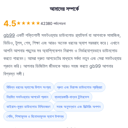
আমাদের সম্পর্কে
4.5
★
★
★
★
★
42380 পর্যালোচনা
gb99
একটি শক্তিশালী সফটওয়্যার ডাউনলোড প্ল্যাটফর্ম যা আপনাকে সামাজিক,
ভিডিও, টুলস, গেম, শিক্ষা এবং আরও অনেক ধরনের অ্যাপ সরবরাহ করে। এখানে
আপনি আপনার পছন্দের সব অ্যাপ্লিকেশন নিরাপদ ও নির্ভরযোগ্যভাবে ডাউনলোড
করতে পারবেন। আমরা দ্রুত আপডেটের মাধ্যমে সর্বদা নতুন এবং সেরা সফটওয়্যার
প্রদান করি। আপনার ডিজিটাল জীবনকে আরও সহজ করতে gb99 আপনার
বিশ্বস্ত সঙ্গী।
বিভিন্ন ধরনের অ্যাপের বিশাল সংগ্রহ
দ্রুত এবং নিরাপদ ডাউনলোড প্রক্রিয়া
নিয়মিত সফটওয়্যার আপডেট প্রদান
ব্যবহারকারী-বান্ধব ইন্টারফেস
ভাইরাস-মুক্ত ডাউনলোড নিশ্চিতকরণ
সহজ অনুসন্ধান এবং ফিল্টারিং অপশন
গেমিং, শিক্ষামূলক ও বিনোদনমূলক অ্যাপ উপলব্ধ