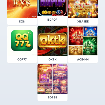
BDPOP
KX8
XBAJEE
QQ777
OKTK
ACE444
BD188