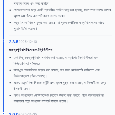
সাহায্য করবে এবং সময় বাঁচাবে।
ডেভেলপারদের জন্য একটি প্রাথমিক পোর্টাল চালু করা হয়েছে, যাতে তারা সহজে তাদের
অ্যাপ জমা দিতে এবং পরিচালনা করতে পারেন।
নতুন 'গেমস' বিভাগ যুক্ত করা হয়েছে, যা ব্যবহারকারীদের জন্য বিনোদনের আরও
সুযোগ তৈরি করেছে।
2.3.5
2025-12-10
গুরুত্বপূর্ণ বাগ ফিক্স এবং স্থিতিশীলতা
বেশ কিছু গুরুত্বপূর্ণ বাগ সমাধান করা হয়েছে, যা অ্যাপের স্থিতিশীলতা এবং
নির্ভরযোগ্যতা বাড়িয়েছে।
ব্যাকএন্ড অবকাঠামো উন্নত করা হয়েছে, যার ফলে প্ল্যাটফর্মের কর্মক্ষমতা এবং
নির্ভরযোগ্যতা বৃদ্ধি পেয়েছে।
আরও নতুন শিক্ষা বিষয়ক কন্টেন্ট এবং অ্যাপ যুক্ত করা হয়েছে, যা শিক্ষার্থীদের জন্য
উপকারী হবে।
অ্যাপ আপডেটের নোটিফিকেশন সিস্টেম উন্নত করা হয়েছে, যাতে ব্যবহারকারীরা
সময়মতো নতুন আপডেট সম্পর্কে জানতে পারেন।
2.0.0
2025-11-05