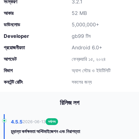
সংস্করণ
3.2.1
আকার
52 MB
ডাউনলোড
5,000,000+
Developer
gb99 টিম
প্রয়োজনীয়তা
Android 6.0+
আপডেট
ফেব্রুয়ারি ১৫, ২০২৪
বিভাগ
অ্যাপ স্টোর ও ইউটিলিটি
কনটেন্ট রেটিং
সকলের জন্য
রিলিজ লগ
4.5.5
2026-06-13
সর্বশেষ
চূড়ান্ত কর্মক্ষমতা অপ্টিমাইজেশন এবং নিরাপত্তা