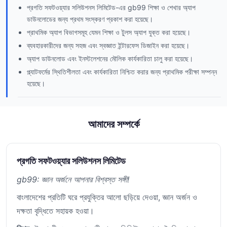
প্রগতি সফটওয়্যার সলিউশনস লিমিটেড-এর gb99 শিক্ষা ও শেখার অ্যাপ
ডাউনলোডের জন্য প্রথম সংস্করণ প্রকাশ করা হয়েছে।
প্রাথমিক অ্যাপ বিভাগসমূহ যেমন শিক্ষা ও টুলস অ্যাপ যুক্ত করা হয়েছে।
ব্যবহারকারীদের জন্য সহজ এবং স্বজ্ঞাত ইন্টারফেস ডিজাইন করা হয়েছে।
অ্যাপ ডাউনলোড এবং ইনস্টলেশনের মৌলিক কার্যকারিতা চালু করা হয়েছে।
প্ল্যাটফর্মের স্থিতিশীলতা এবং কার্যকারিতা নিশ্চিত করার জন্য প্রাথমিক পরীক্ষা সম্পন্ন
হয়েছে।
আমাদের সম্পর্কে
প্রগতি সফটওয়্যার সলিউশনস লিমিটেড
gb99: জ্ঞান অর্জনে আপনার বিশ্বস্ত সঙ্গী!
বাংলাদেশের প্রতিটি ঘরে প্রযুক্তির আলো ছড়িয়ে দেওয়া, জ্ঞান অর্জন ও
দক্ষতা বৃদ্ধিতে সহায়ক হওয়া।