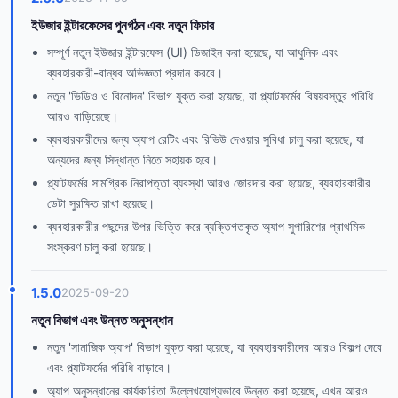
ইউজার ইন্টারফেসের পুনর্গঠন এবং নতুন ফিচার
সম্পূর্ণ নতুন ইউজার ইন্টারফেস (UI) ডিজাইন করা হয়েছে, যা আধুনিক এবং
ব্যবহারকারী-বান্ধব অভিজ্ঞতা প্রদান করবে।
নতুন 'ভিডিও ও বিনোদন' বিভাগ যুক্ত করা হয়েছে, যা প্ল্যাটফর্মের বিষয়বস্তুর পরিধি
আরও বাড়িয়েছে।
ব্যবহারকারীদের জন্য অ্যাপ রেটিং এবং রিভিউ দেওয়ার সুবিধা চালু করা হয়েছে, যা
অন্যদের জন্য সিদ্ধান্ত নিতে সহায়ক হবে।
প্ল্যাটফর্মের সামগ্রিক নিরাপত্তা ব্যবস্থা আরও জোরদার করা হয়েছে, ব্যবহারকারীর
ডেটা সুরক্ষিত রাখা হয়েছে।
ব্যবহারকারীর পছন্দের উপর ভিত্তি করে ব্যক্তিগতকৃত অ্যাপ সুপারিশের প্রাথমিক
সংস্করণ চালু করা হয়েছে।
1.5.0
2025-09-20
নতুন বিভাগ এবং উন্নত অনুসন্ধান
নতুন 'সামাজিক অ্যাপ' বিভাগ যুক্ত করা হয়েছে, যা ব্যবহারকারীদের আরও বিকল্প দেবে
এবং প্ল্যাটফর্মের পরিধি বাড়াবে।
অ্যাপ অনুসন্ধানের কার্যকারিতা উল্লেখযোগ্যভাবে উন্নত করা হয়েছে, এখন আরও