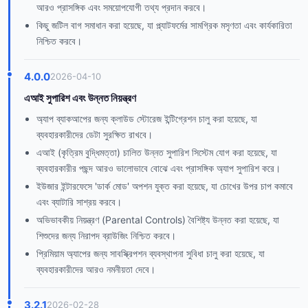
আরও প্রাসঙ্গিক এবং সময়োপযোগী তথ্য প্রদান করবে।
কিছু জটিল বাগ সমাধান করা হয়েছে, যা প্ল্যাটফর্মের সামগ্রিক মসৃণতা এবং কার্যকারিতা
নিশ্চিত করবে।
4.0.0
2026-04-10
এআই সুপারিশ এবং উন্নত নিয়ন্ত্রণ
অ্যাপ ব্যাকআপের জন্য ক্লাউড স্টোরেজ ইন্টিগ্রেশন চালু করা হয়েছে, যা
ব্যবহারকারীদের ডেটা সুরক্ষিত রাখবে।
এআই (কৃত্রিম বুদ্ধিমত্তা) চালিত উন্নত সুপারিশ সিস্টেম যোগ করা হয়েছে, যা
ব্যবহারকারীর পছন্দ আরও ভালোভাবে বোঝে এবং প্রাসঙ্গিক অ্যাপ সুপারিশ করে।
ইউজার ইন্টারফেসে 'ডার্ক মোড' অপশন যুক্ত করা হয়েছে, যা চোখের উপর চাপ কমাবে
এবং ব্যাটারি সাশ্রয় করবে।
অভিভাবকীয় নিয়ন্ত্রণ (Parental Controls) বৈশিষ্ট্য উন্নত করা হয়েছে, যা
শিশুদের জন্য নিরাপদ ব্রাউজিং নিশ্চিত করবে।
প্রিমিয়াম অ্যাপের জন্য সাবস্ক্রিপশন ব্যবস্থাপনা সুবিধা চালু করা হয়েছে, যা
ব্যবহারকারীদের আরও নমনীয়তা দেবে।
3.2.1
2026-02-28