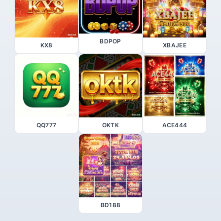
BDPOP
KX8
XBAJEE
QQ777
OKTK
ACE444
BD188