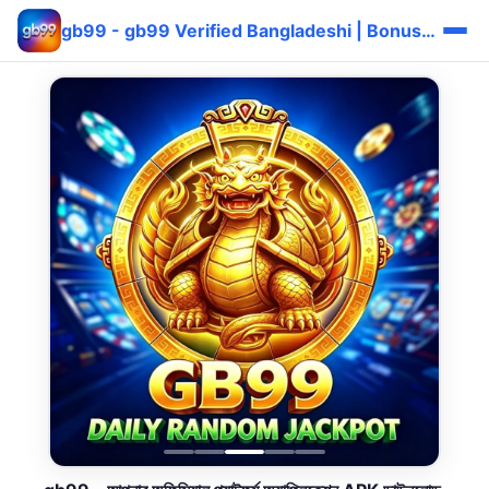
gb99 - gb99 Verified Bangladeshi | Bonus দ্রুত ⚡