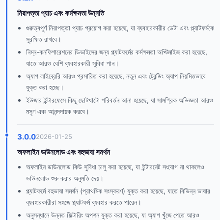
নিরাপত্তা প্যাচ এবং কর্মক্ষমতা উন্নতি
গুরুত্বপূর্ণ নিরাপত্তা প্যাচ প্রয়োগ করা হয়েছে, যা ব্যবহারকারীর ডেটা এবং প্ল্যাটফর্মকে
সুরক্ষিত রাখবে।
নিম্ন-কনফিগারেশনের ডিভাইসের জন্য প্ল্যাটফর্মের কর্মক্ষমতা অপ্টিমাইজ করা হয়েছে,
যাতে আরও বেশি ব্যবহারকারী সুবিধা পান।
অ্যাপ লাইব্রেরি আরও প্রসারিত করা হয়েছে, নতুন এবং ট্রেন্ডিং অ্যাপ নিয়মিতভাবে
যুক্ত করা হচ্ছে।
ইউজার ইন্টারফেসে কিছু ছোটখাটো পরিবর্তন আনা হয়েছে, যা সামগ্রিক অভিজ্ঞতা আরও
মসৃণ এবং আনন্দদায়ক করবে।
3.0.0
2026-01-25
অফলাইন ডাউনলোড এবং বহুভাষা সমর্থন
অফলাইন ডাউনলোড কিউ সুবিধা চালু করা হয়েছে, যা ইন্টারনেট সংযোগ না থাকলেও
ডাউনলোড শুরু করার অনুমতি দেয়।
প্ল্যাটফর্মে বহুভাষা সমর্থন (প্রাথমিক সংস্করণ) যুক্ত করা হয়েছে, যাতে বিভিন্ন ভাষার
ব্যবহারকারীরা সহজে প্ল্যাটফর্ম ব্যবহার করতে পারেন।
অনুসন্ধানে উন্নত ফিল্টারিং অপশন যুক্ত করা হয়েছে, যা অ্যাপ খুঁজে পেতে আরও