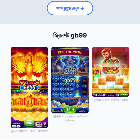
সকল ব্র্যান্ড দেখুন →
স্ক্রিনশট gb99
gb99 স্ক্রিনশট অফিসিয়াল APK
gb99 Preview - অফিসিয়াল
ডাউনলোড
gb99 স্ক্রিনশট - APK অফিসিয়াল