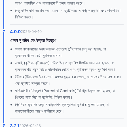
আরও প্রাসঙ্গিক এবং সময়োপযোগী তথ্য প্রদান করবে।
কিছু জটিল বাগ সমাধান করা হয়েছে, যা প্ল্যাটফর্মের সামগ্রিক মসৃণতা এবং কার্যকারিতা
নিশ্চিত করবে।
4.0.0
2026-04-10
এআই সুপারিশ এবং উন্নত নিয়ন্ত্রণ
অ্যাপ ব্যাকআপের জন্য ক্লাউড স্টোরেজ ইন্টিগ্রেশন চালু করা হয়েছে, যা
ব্যবহারকারীদের ডেটা সুরক্ষিত রাখবে।
এআই (কৃত্রিম বুদ্ধিমত্তা) চালিত উন্নত সুপারিশ সিস্টেম যোগ করা হয়েছে, যা
ব্যবহারকারীর পছন্দ আরও ভালোভাবে বোঝে এবং প্রাসঙ্গিক অ্যাপ সুপারিশ করে।
ইউজার ইন্টারফেসে 'ডার্ক মোড' অপশন যুক্ত করা হয়েছে, যা চোখের উপর চাপ কমাবে
এবং ব্যাটারি সাশ্রয় করবে।
অভিভাবকীয় নিয়ন্ত্রণ (Parental Controls) বৈশিষ্ট্য উন্নত করা হয়েছে, যা
শিশুদের জন্য নিরাপদ ব্রাউজিং নিশ্চিত করবে।
প্রিমিয়াম অ্যাপের জন্য সাবস্ক্রিপশন ব্যবস্থাপনা সুবিধা চালু করা হয়েছে, যা
ব্যবহারকারীদের আরও নমনীয়তা দেবে।
3.2.1
2026-02-28