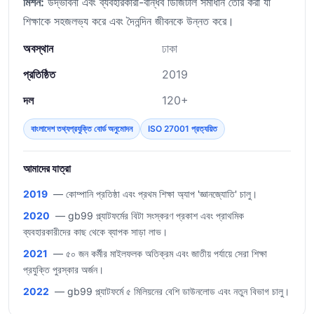
মিশন:
উদ্ভাবনী এবং ব্যবহারকারী-বান্ধব ডিজিটাল সমাধান তৈরি করা যা
শিক্ষাকে সহজলভ্য করে এবং দৈনন্দিন জীবনকে উন্নত করে।
অবস্থান
ঢাকা
প্রতিষ্ঠিত
2019
দল
120+
বাংলাদেশ তথ্যপ্রযুক্তি বোর্ড অনুমোদন
ISO 27001 প্রত্যয়িত
আমাদের যাত্রা
2019
— কোম্পানি প্রতিষ্ঠা এবং প্রথম শিক্ষা অ্যাপ 'জ্ঞানজ্যোতি' চালু।
2020
— gb99 প্ল্যাটফর্মের বিটা সংস্করণ প্রকাশ এবং প্রাথমিক
ব্যবহারকারীদের কাছ থেকে ব্যাপক সাড়া লাভ।
2021
— ৫০ জন কর্মীর মাইলফলক অতিক্রম এবং জাতীয় পর্যায়ে সেরা শিক্ষা
প্রযুক্তি পুরস্কার অর্জন।
2022
— gb99 প্ল্যাটফর্মে ৫ মিলিয়নের বেশি ডাউনলোড এবং নতুন বিভাগ চালু।