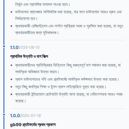
নির্ভুল এবং প্রাসঙ্গিক ফলাফল পাওয়া যাবে।
ডাউনলোড ম্যানেজার অপ্টিমাইজ করা হয়েছে, যার ফলে ডাউনলোড আরও দ্রুত এবং
নির্ভরযোগ্য হবে।
ব্যবহারকারী রেজিস্ট্রেশন এবং লগইন প্রক্রিয়া সহজ ও সুরক্ষিত করা হয়েছে, যা নতুন
ব্যবহারকারীদের জন্য সুবিধাজনক।
1.1.0
2025-08-15
প্রাথমিক উন্নতি ও বাগ ফিক্স
ব্যবহারকারীদের প্রতিক্রিয়ার ভিত্তিতে কিছু গুরুত্বপূর্ণ বাগ সমাধান করা হয়েছে, যা
সামগ্রিক অভিজ্ঞতা উন্নত করবে।
অ্যাপ ডাউনলোডের গতি এবং প্ল্যাটফর্মের সামগ্রিক কর্মক্ষমতা উন্নত করা হয়েছে।
নতুন কিছু জনপ্রিয় শিক্ষা ও টুলস অ্যাপ লাইব্রেরিতে যুক্ত করা হয়েছে।
ব্যবহারকারী ইন্টারফেসে ছোটখাটো উন্নতি আনা হয়েছে, যা নেভিগেশনকে আরও সহজ
করেছে।
1.0.0
2025-07-18
gb99 প্ল্যাটফর্মের প্রথম প্রকাশ