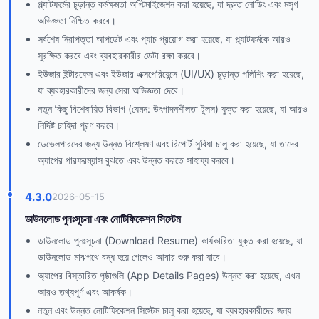
প্ল্যাটফর্মের চূড়ান্ত কর্মক্ষমতা অপ্টিমাইজেশন করা হয়েছে, যা দ্রুত লোডিং এবং মসৃণ
অভিজ্ঞতা নিশ্চিত করবে।
সর্বশেষ নিরাপত্তা আপডেট এবং প্যাচ প্রয়োগ করা হয়েছে, যা প্ল্যাটফর্মকে আরও
সুরক্ষিত করবে এবং ব্যবহারকারীর ডেটা রক্ষা করবে।
ইউজার ইন্টারফেস এবং ইউজার এক্সপেরিয়েন্সে (UI/UX) চূড়ান্ত পলিশিং করা হয়েছে,
যা ব্যবহারকারীদের জন্য সেরা অভিজ্ঞতা দেবে।
নতুন কিছু বিশেষায়িত বিভাগ (যেমন: উৎপাদনশীলতা টুলস) যুক্ত করা হয়েছে, যা আরও
নির্দিষ্ট চাহিদা পূরণ করবে।
ডেভেলপারদের জন্য উন্নত বিশ্লেষণ এবং রিপোর্ট সুবিধা চালু করা হয়েছে, যা তাদের
অ্যাপের পারফরম্যান্স বুঝতে এবং উন্নত করতে সাহায্য করবে।
4.3.0
2026-05-15
ডাউনলোড পুনঃসূচনা এবং নোটিফিকেশন সিস্টেম
ডাউনলোড পুনঃসূচনা (Download Resume) কার্যকারিতা যুক্ত করা হয়েছে, যা
ডাউনলোড মাঝপথে বন্ধ হয়ে গেলেও আবার শুরু করা যাবে।
অ্যাপের বিস্তারিত পৃষ্ঠাগুলি (App Details Pages) উন্নত করা হয়েছে, এখন
আরও তথ্যপূর্ণ এবং আকর্ষক।
নতুন এবং উন্নত নোটিফিকেশন সিস্টেম চালু করা হয়েছে, যা ব্যবহারকারীদের জন্য