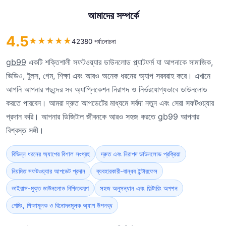
আমাদের সম্পর্কে
4.5
★
★
★
★
★
42380 পর্যালোচনা
gb99
একটি শক্তিশালী সফটওয়্যার ডাউনলোড প্ল্যাটফর্ম যা আপনাকে সামাজিক,
ভিডিও, টুলস, গেম, শিক্ষা এবং আরও অনেক ধরনের অ্যাপ সরবরাহ করে। এখানে
আপনি আপনার পছন্দের সব অ্যাপ্লিকেশন নিরাপদ ও নির্ভরযোগ্যভাবে ডাউনলোড
করতে পারবেন। আমরা দ্রুত আপডেটের মাধ্যমে সর্বদা নতুন এবং সেরা সফটওয়্যার
প্রদান করি। আপনার ডিজিটাল জীবনকে আরও সহজ করতে gb99 আপনার
বিশ্বস্ত সঙ্গী।
বিভিন্ন ধরনের অ্যাপের বিশাল সংগ্রহ
দ্রুত এবং নিরাপদ ডাউনলোড প্রক্রিয়া
নিয়মিত সফটওয়্যার আপডেট প্রদান
ব্যবহারকারী-বান্ধব ইন্টারফেস
ভাইরাস-মুক্ত ডাউনলোড নিশ্চিতকরণ
সহজ অনুসন্ধান এবং ফিল্টারিং অপশন
গেমিং, শিক্ষামূলক ও বিনোদনমূলক অ্যাপ উপলব্ধ