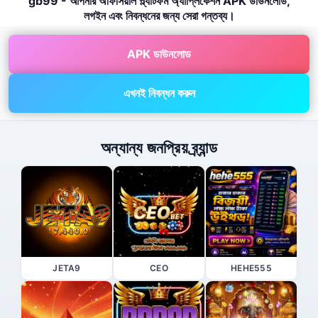
gb99 - আপনার অফিসিয়াল প্ল্যাটফর্ম অ্যাপ্লিকেশন APK ডাউনলোড,
লগইন এবং নিবন্ধনের জন্য সেরা গন্তব্য।
APK ডাউনলোড
এখনই নিবন্ধন করুন
অন্যান্য জনপ্রিয় ব্র্যান্ড
JETA9
CEO
HEHE555