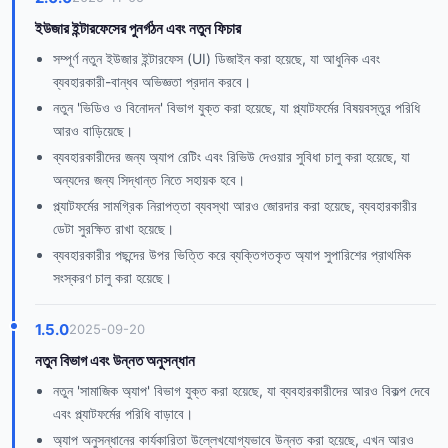
ইউজার ইন্টারফেসের পুনর্গঠন এবং নতুন ফিচার
সম্পূর্ণ নতুন ইউজার ইন্টারফেস (UI) ডিজাইন করা হয়েছে, যা আধুনিক এবং
ব্যবহারকারী-বান্ধব অভিজ্ঞতা প্রদান করবে।
নতুন 'ভিডিও ও বিনোদন' বিভাগ যুক্ত করা হয়েছে, যা প্ল্যাটফর্মের বিষয়বস্তুর পরিধি
আরও বাড়িয়েছে।
ব্যবহারকারীদের জন্য অ্যাপ রেটিং এবং রিভিউ দেওয়ার সুবিধা চালু করা হয়েছে, যা
অন্যদের জন্য সিদ্ধান্ত নিতে সহায়ক হবে।
প্ল্যাটফর্মের সামগ্রিক নিরাপত্তা ব্যবস্থা আরও জোরদার করা হয়েছে, ব্যবহারকারীর
ডেটা সুরক্ষিত রাখা হয়েছে।
ব্যবহারকারীর পছন্দের উপর ভিত্তি করে ব্যক্তিগতকৃত অ্যাপ সুপারিশের প্রাথমিক
সংস্করণ চালু করা হয়েছে।
1.5.0
2025-09-20
নতুন বিভাগ এবং উন্নত অনুসন্ধান
নতুন 'সামাজিক অ্যাপ' বিভাগ যুক্ত করা হয়েছে, যা ব্যবহারকারীদের আরও বিকল্প দেবে
এবং প্ল্যাটফর্মের পরিধি বাড়াবে।
অ্যাপ অনুসন্ধানের কার্যকারিতা উল্লেখযোগ্যভাবে উন্নত করা হয়েছে, এখন আরও