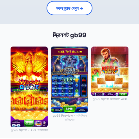
সকল ব্র্যান্ড দেখুন →
স্ক্রিনশট gb99
gb99 স্ক্রিনশট অফিসিয়াল APK
gb99 Preview - অফিসিয়াল
ডাউনলোড
gb99 স্ক্রিনশট - APK অফিসিয়াল