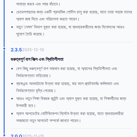
সাহায্য করবে এবং সময় বাঁচাবে।
ডেভেলপারদের জন্য একটি প্রাথমিক পোর্টাল চালু করা হয়েছে, যাতে তারা সহজে তাদের
অ্যাপ জমা দিতে এবং পরিচালনা করতে পারেন।
নতুন 'গেমস' বিভাগ যুক্ত করা হয়েছে, যা ব্যবহারকারীদের জন্য বিনোদনের আরও
সুযোগ তৈরি করেছে।
2.3.5
2025-12-10
গুরুত্বপূর্ণ বাগ ফিক্স এবং স্থিতিশীলতা
বেশ কিছু গুরুত্বপূর্ণ বাগ সমাধান করা হয়েছে, যা অ্যাপের স্থিতিশীলতা এবং
নির্ভরযোগ্যতা বাড়িয়েছে।
ব্যাকএন্ড অবকাঠামো উন্নত করা হয়েছে, যার ফলে প্ল্যাটফর্মের কর্মক্ষমতা এবং
নির্ভরযোগ্যতা বৃদ্ধি পেয়েছে।
আরও নতুন শিক্ষা বিষয়ক কন্টেন্ট এবং অ্যাপ যুক্ত করা হয়েছে, যা শিক্ষার্থীদের জন্য
উপকারী হবে।
অ্যাপ আপডেটের নোটিফিকেশন সিস্টেম উন্নত করা হয়েছে, যাতে ব্যবহারকারীরা
সময়মতো নতুন আপডেট সম্পর্কে জানতে পারেন।
2.0.0
2025-11-05