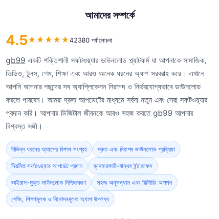
আমাদের সম্পর্কে
4.5
★
★
★
★
★
42380 পর্যালোচনা
gb99
একটি শক্তিশালী সফটওয়্যার ডাউনলোড প্ল্যাটফর্ম যা আপনাকে সামাজিক,
ভিডিও, টুলস, গেম, শিক্ষা এবং আরও অনেক ধরনের অ্যাপ সরবরাহ করে। এখানে
আপনি আপনার পছন্দের সব অ্যাপ্লিকেশন নিরাপদ ও নির্ভরযোগ্যভাবে ডাউনলোড
করতে পারবেন। আমরা দ্রুত আপডেটের মাধ্যমে সর্বদা নতুন এবং সেরা সফটওয়্যার
প্রদান করি। আপনার ডিজিটাল জীবনকে আরও সহজ করতে gb99 আপনার
বিশ্বস্ত সঙ্গী।
বিভিন্ন ধরনের অ্যাপের বিশাল সংগ্রহ
দ্রুত এবং নিরাপদ ডাউনলোড প্রক্রিয়া
নিয়মিত সফটওয়্যার আপডেট প্রদান
ব্যবহারকারী-বান্ধব ইন্টারফেস
ভাইরাস-মুক্ত ডাউনলোড নিশ্চিতকরণ
সহজ অনুসন্ধান এবং ফিল্টারিং অপশন
গেমিং, শিক্ষামূলক ও বিনোদনমূলক অ্যাপ উপলব্ধ