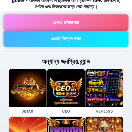
gb99 - আপনার অফিসিয়াল প্ল্যাটফর্ম অ্যাপ্লিকেশন APK ডাউনলোড,
লগইন এবং নিবন্ধনের জন্য সেরা গন্তব্য।
APK ডাউনলোড
এখনই নিবন্ধন করুন
অন্যান্য জনপ্রিয় ব্র্যান্ড
JETA9
CEO
HEHE555