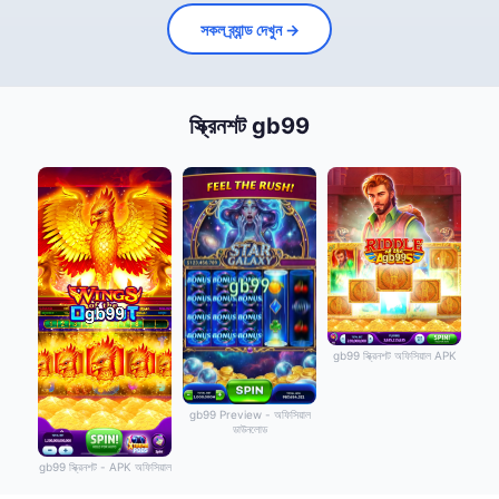
সকল ব্র্যান্ড দেখুন →
স্ক্রিনশট gb99
gb99 স্ক্রিনশট অফিসিয়াল APK
gb99 Preview - অফিসিয়াল
ডাউনলোড
gb99 স্ক্রিনশট - APK অফিসিয়াল