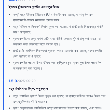
ইউজার ইন্টারফেসের পুনর্গঠন এবং নতুন ফিচার
সম্পূর্ণ নতুন ইউজার ইন্টারফেস (UI) ডিজাইন করা হয়েছে, যা আধুনিক এবং
ব্যবহারকারী-বান্ধব অভিজ্ঞতা প্রদান করবে।
নতুন 'ভিডিও ও বিনোদন' বিভাগ যুক্ত করা হয়েছে, যা প্ল্যাটফর্মের বিষয়বস্তুর পরিধি
আরও বাড়িয়েছে।
ব্যবহারকারীদের জন্য অ্যাপ রেটিং এবং রিভিউ দেওয়ার সুবিধা চালু করা হয়েছে, যা
অন্যদের জন্য সিদ্ধান্ত নিতে সহায়ক হবে।
প্ল্যাটফর্মের সামগ্রিক নিরাপত্তা ব্যবস্থা আরও জোরদার করা হয়েছে, ব্যবহারকারীর
ডেটা সুরক্ষিত রাখা হয়েছে।
ব্যবহারকারীর পছন্দের উপর ভিত্তি করে ব্যক্তিগতকৃত অ্যাপ সুপারিশের প্রাথমিক
সংস্করণ চালু করা হয়েছে।
1.5.0
2025-09-20
নতুন বিভাগ এবং উন্নত অনুসন্ধান
নতুন 'সামাজিক অ্যাপ' বিভাগ যুক্ত করা হয়েছে, যা ব্যবহারকারীদের আরও বিকল্প দেবে
এবং প্ল্যাটফর্মের পরিধি বাড়াবে।
অ্যাপ অনুসন্ধানের কার্যকারিতা উল্লেখযোগ্যভাবে উন্নত করা হয়েছে, এখন আরও