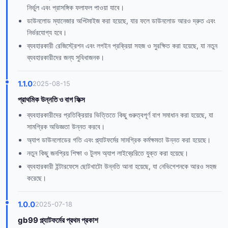
নির্ভুল এবং প্রাসঙ্গিক ফলাফল পাওয়া যাবে।
ডাউনলোড ম্যানেজার অপ্টিমাইজ করা হয়েছে, যার ফলে ডাউনলোড আরও দ্রুত এবং
নির্ভরযোগ্য হবে।
ব্যবহারকারী রেজিস্ট্রেশন এবং লগইন প্রক্রিয়া সহজ ও সুরক্ষিত করা হয়েছে, যা নতুন
ব্যবহারকারীদের জন্য সুবিধাজনক।
1.1.0
2025-08-15
প্রাথমিক উন্নতি ও বাগ ফিক্স
ব্যবহারকারীদের প্রতিক্রিয়ার ভিত্তিতে কিছু গুরুত্বপূর্ণ বাগ সমাধান করা হয়েছে, যা
সামগ্রিক অভিজ্ঞতা উন্নত করবে।
অ্যাপ ডাউনলোডের গতি এবং প্ল্যাটফর্মের সামগ্রিক কর্মক্ষমতা উন্নত করা হয়েছে।
নতুন কিছু জনপ্রিয় শিক্ষা ও টুলস অ্যাপ লাইব্রেরিতে যুক্ত করা হয়েছে।
ব্যবহারকারী ইন্টারফেসে ছোটখাটো উন্নতি আনা হয়েছে, যা নেভিগেশনকে আরও সহজ
করেছে।
1.0.0
2025-07-18
gb99 প্ল্যাটফর্মের প্রথম প্রকাশ