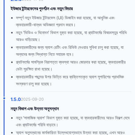
ইউজার ইন্টারফেসের পুনর্গঠন এবং নতুন ফিচার
সম্পূর্ণ নতুন ইউজার ইন্টারফেস (UI) ডিজাইন করা হয়েছে, যা আধুনিক এবং
ব্যবহারকারী-বান্ধব অভিজ্ঞতা প্রদান করবে।
নতুন 'ভিডিও ও বিনোদন' বিভাগ যুক্ত করা হয়েছে, যা প্ল্যাটফর্মের বিষয়বস্তুর পরিধি
আরও বাড়িয়েছে।
ব্যবহারকারীদের জন্য অ্যাপ রেটিং এবং রিভিউ দেওয়ার সুবিধা চালু করা হয়েছে, যা
অন্যদের জন্য সিদ্ধান্ত নিতে সহায়ক হবে।
প্ল্যাটফর্মের সামগ্রিক নিরাপত্তা ব্যবস্থা আরও জোরদার করা হয়েছে, ব্যবহারকারীর
ডেটা সুরক্ষিত রাখা হয়েছে।
ব্যবহারকারীর পছন্দের উপর ভিত্তি করে ব্যক্তিগতকৃত অ্যাপ সুপারিশের প্রাথমিক
সংস্করণ চালু করা হয়েছে।
1.5.0
2025-09-20
নতুন বিভাগ এবং উন্নত অনুসন্ধান
নতুন 'সামাজিক অ্যাপ' বিভাগ যুক্ত করা হয়েছে, যা ব্যবহারকারীদের আরও বিকল্প দেবে
এবং প্ল্যাটফর্মের পরিধি বাড়াবে।
অ্যাপ অনুসন্ধানের কার্যকারিতা উল্লেখযোগ্যভাবে উন্নত করা হয়েছে, এখন আরও