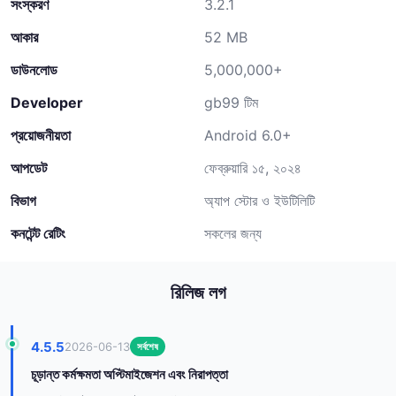
সংস্করণ
3.2.1
আকার
52 MB
ডাউনলোড
5,000,000+
Developer
gb99 টিম
প্রয়োজনীয়তা
Android 6.0+
আপডেট
ফেব্রুয়ারি ১৫, ২০২৪
বিভাগ
অ্যাপ স্টোর ও ইউটিলিটি
কনটেন্ট রেটিং
সকলের জন্য
রিলিজ লগ
4.5.5
2026-06-13
সর্বশেষ
চূড়ান্ত কর্মক্ষমতা অপ্টিমাইজেশন এবং নিরাপত্তা