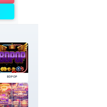
BDPOP