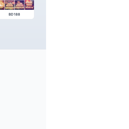
BD188