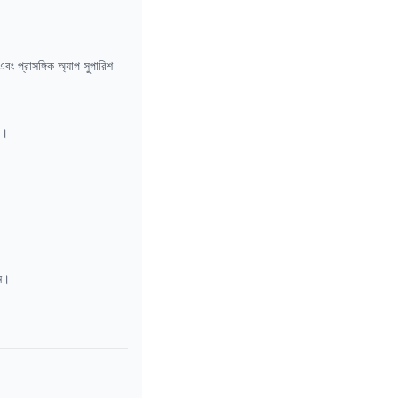
ং প্রাসঙ্গিক অ্যাপ সুপারিশ
ে।
ান।