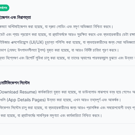
সর্বশেষ
িমাইজেশন এবং নিরাপত্তা
 কর্মক্ষমতা অপ্টিমাইজেশন করা হয়েছে, যা দ্রুত লোডিং এবং মসৃণ অভিজ্ঞতা নিশ্চিত করবে।
েট এবং প্যাচ প্রয়োগ করা হয়েছে, যা প্ল্যাটফর্মকে আরও সুরক্ষিত করবে এবং ব্যবহারকারীর ডেটা রক্
ইউজার এক্সপেরিয়েন্সে (UI/UX) চূড়ান্ত পলিশিং করা হয়েছে, যা ব্যবহারকারীদের জন্য সেরা অভিজ্ঞত
বিভাগ (যেমন: উৎপাদনশীলতা টুলস) যুক্ত করা হয়েছে, যা আরও নির্দিষ্ট চাহিদা পূরণ করবে।
নত বিশ্লেষণ এবং রিপোর্ট সুবিধা চালু করা হয়েছে, যা তাদের অ্যাপের পারফরম্যান্স বুঝতে এবং উন্ন
নোটিফিকেশন সিস্টেম
(Download Resume) কার্যকারিতা যুক্ত করা হয়েছে, যা ডাউনলোড মাঝপথে বন্ধ হয়ে গেলেও আব
ৃষ্ঠাগুলি (App Details Pages) উন্নত করা হয়েছে, এখন আরও তথ্যপূর্ণ এবং আকর্ষক।
িকেশন সিস্টেম চালু করা হয়েছে, যা ব্যবহারকারীদের জন্য আরও প্রাসঙ্গিক এবং সময়োপযোগী তথ্য 
করা হয়েছে, যা প্ল্যাটফর্মের সামগ্রিক মসৃণতা এবং কার্যকারিতা নিশ্চিত করবে।