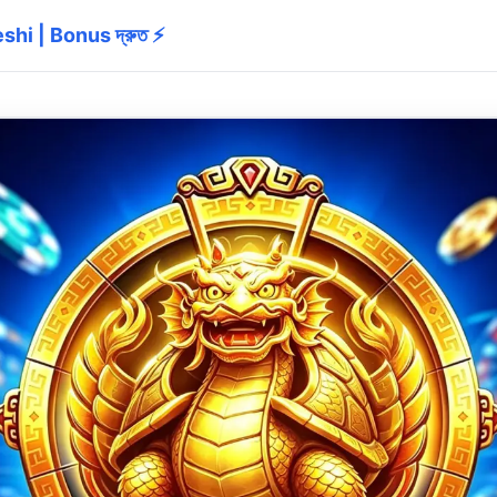
hi | Bonus দ্রুত ⚡