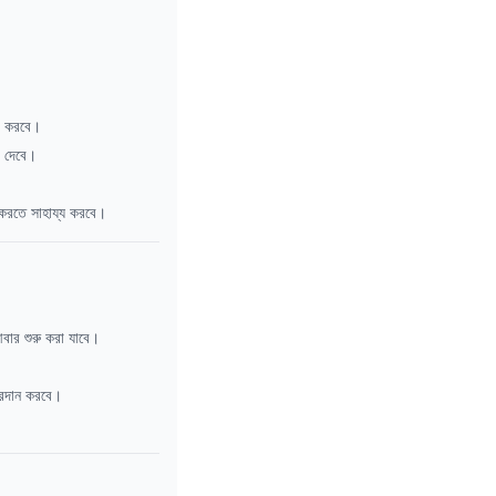
ষা করবে।
া দেবে।
ত করতে সাহায্য করবে।
ার শুরু করা যাবে।
প্রদান করবে।