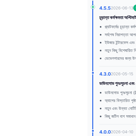
4.5.5
2026-06-13
চূড়ান্ত কর্মক্ষমতা অপ্ট
প্ল্যাটফর্মের চূড়ান্ত
সর্বশেষ নিরাপত্তা আপড
ইউজার ইন্টারফেস এবং 
নতুন কিছু বিশেষায়িত 
ডেভেলপারদের জন্য উন্
4.3.0
2026-05-15
ডাউনলোড পুনঃসূচনা এবং 
ডাউনলোড পুনঃসূচনা 
অ্যাপের বিস্তারিত প
নতুন এবং উন্নত নোটিফ
কিছু জটিল বাগ সমাধান 
4.0.0
2026-04-10