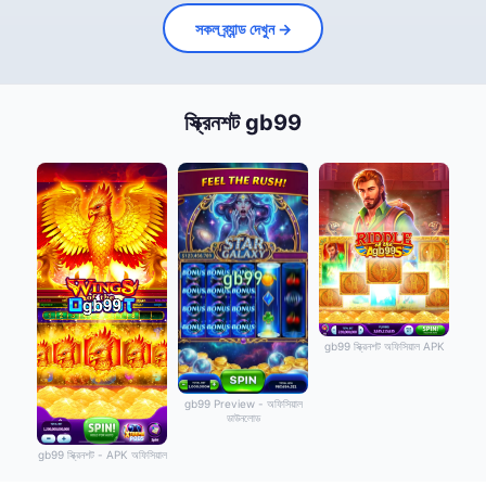
সকল ব্র্যান্ড দেখুন →
স্ক্রিনশট gb99
gb99 স্ক্রিনশট অফিসিয়াল APK
gb99 Preview - অফিসিয়াল
ডাউনলোড
gb99 স্ক্রিনশট - APK অফিসিয়াল