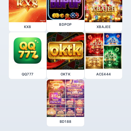
BDPOP
KX8
XBAJEE
QQ777
OKTK
ACE444
BD188