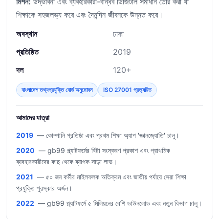
মিশন:
উদ্ভাবনী এবং ব্যবহারকারী-বান্ধব ডিজিটাল সমাধান তৈরি করা যা
শিক্ষাকে সহজলভ্য করে এবং দৈনন্দিন জীবনকে উন্নত করে।
অবস্থান
ঢাকা
প্রতিষ্ঠিত
2019
দল
120+
বাংলাদেশ তথ্যপ্রযুক্তি বোর্ড অনুমোদন
ISO 27001 প্রত্যয়িত
আমাদের যাত্রা
2019
— কোম্পানি প্রতিষ্ঠা এবং প্রথম শিক্ষা অ্যাপ 'জ্ঞানজ্যোতি' চালু।
2020
— gb99 প্ল্যাটফর্মের বিটা সংস্করণ প্রকাশ এবং প্রাথমিক
ব্যবহারকারীদের কাছ থেকে ব্যাপক সাড়া লাভ।
2021
— ৫০ জন কর্মীর মাইলফলক অতিক্রম এবং জাতীয় পর্যায়ে সেরা শিক্ষা
প্রযুক্তি পুরস্কার অর্জন।
2022
— gb99 প্ল্যাটফর্মে ৫ মিলিয়নের বেশি ডাউনলোড এবং নতুন বিভাগ চালু।