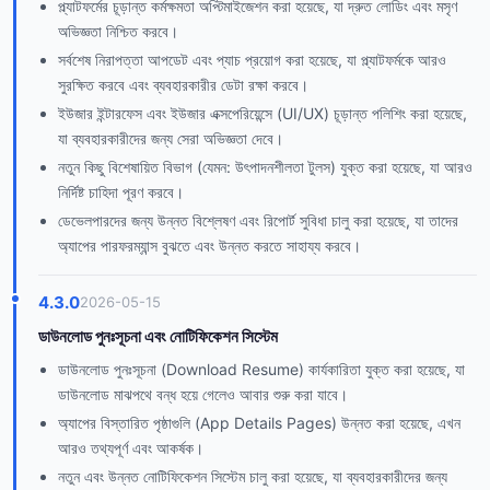
প্ল্যাটফর্মের চূড়ান্ত কর্মক্ষমতা অপ্টিমাইজেশন করা হয়েছে, যা দ্রুত লোডিং এবং মসৃণ
অভিজ্ঞতা নিশ্চিত করবে।
সর্বশেষ নিরাপত্তা আপডেট এবং প্যাচ প্রয়োগ করা হয়েছে, যা প্ল্যাটফর্মকে আরও
সুরক্ষিত করবে এবং ব্যবহারকারীর ডেটা রক্ষা করবে।
ইউজার ইন্টারফেস এবং ইউজার এক্সপেরিয়েন্সে (UI/UX) চূড়ান্ত পলিশিং করা হয়েছে,
যা ব্যবহারকারীদের জন্য সেরা অভিজ্ঞতা দেবে।
নতুন কিছু বিশেষায়িত বিভাগ (যেমন: উৎপাদনশীলতা টুলস) যুক্ত করা হয়েছে, যা আরও
নির্দিষ্ট চাহিদা পূরণ করবে।
ডেভেলপারদের জন্য উন্নত বিশ্লেষণ এবং রিপোর্ট সুবিধা চালু করা হয়েছে, যা তাদের
অ্যাপের পারফরম্যান্স বুঝতে এবং উন্নত করতে সাহায্য করবে।
4.3.0
2026-05-15
ডাউনলোড পুনঃসূচনা এবং নোটিফিকেশন সিস্টেম
ডাউনলোড পুনঃসূচনা (Download Resume) কার্যকারিতা যুক্ত করা হয়েছে, যা
ডাউনলোড মাঝপথে বন্ধ হয়ে গেলেও আবার শুরু করা যাবে।
অ্যাপের বিস্তারিত পৃষ্ঠাগুলি (App Details Pages) উন্নত করা হয়েছে, এখন
আরও তথ্যপূর্ণ এবং আকর্ষক।
নতুন এবং উন্নত নোটিফিকেশন সিস্টেম চালু করা হয়েছে, যা ব্যবহারকারীদের জন্য