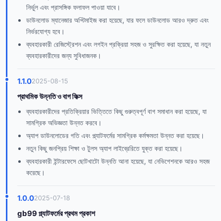
নির্ভুল এবং প্রাসঙ্গিক ফলাফল পাওয়া যাবে।
ডাউনলোড ম্যানেজার অপ্টিমাইজ করা হয়েছে, যার ফলে ডাউনলোড আরও দ্রুত এবং
নির্ভরযোগ্য হবে।
ব্যবহারকারী রেজিস্ট্রেশন এবং লগইন প্রক্রিয়া সহজ ও সুরক্ষিত করা হয়েছে, যা নতুন
ব্যবহারকারীদের জন্য সুবিধাজনক।
1.1.0
2025-08-15
প্রাথমিক উন্নতি ও বাগ ফিক্স
ব্যবহারকারীদের প্রতিক্রিয়ার ভিত্তিতে কিছু গুরুত্বপূর্ণ বাগ সমাধান করা হয়েছে, যা
সামগ্রিক অভিজ্ঞতা উন্নত করবে।
অ্যাপ ডাউনলোডের গতি এবং প্ল্যাটফর্মের সামগ্রিক কর্মক্ষমতা উন্নত করা হয়েছে।
নতুন কিছু জনপ্রিয় শিক্ষা ও টুলস অ্যাপ লাইব্রেরিতে যুক্ত করা হয়েছে।
ব্যবহারকারী ইন্টারফেসে ছোটখাটো উন্নতি আনা হয়েছে, যা নেভিগেশনকে আরও সহজ
করেছে।
1.0.0
2025-07-18
gb99 প্ল্যাটফর্মের প্রথম প্রকাশ