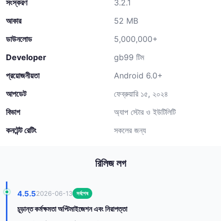
সংস্করণ
3.2.1
আকার
52 MB
ডাউনলোড
5,000,000+
Developer
gb99 টিম
প্রয়োজনীয়তা
Android 6.0+
আপডেট
ফেব্রুয়ারি ১৫, ২০২৪
বিভাগ
অ্যাপ স্টোর ও ইউটিলিটি
কনটেন্ট রেটিং
সকলের জন্য
রিলিজ লগ
4.5.5
2026-06-13
সর্বশেষ
চূড়ান্ত কর্মক্ষমতা অপ্টিমাইজেশন এবং নিরাপত্তা