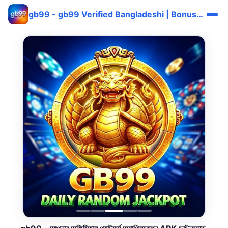
gb99 - gb99 Verified Bangladeshi | Bonus দ্রুত ⚡