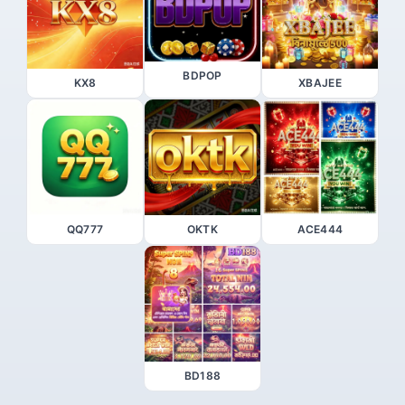
BDPOP
KX8
XBAJEE
QQ777
OKTK
ACE444
BD188