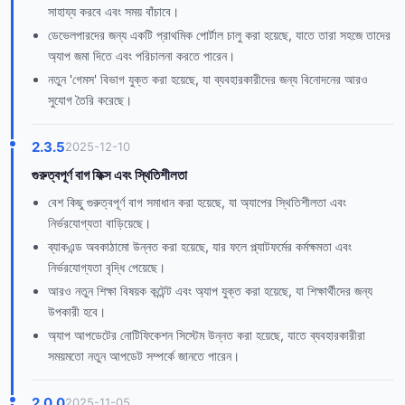
সাহায্য করবে এবং সময় বাঁচাবে।
ডেভেলপারদের জন্য একটি প্রাথমিক পোর্টাল চালু করা হয়েছে, যাতে তারা সহজে তাদের
অ্যাপ জমা দিতে এবং পরিচালনা করতে পারেন।
নতুন 'গেমস' বিভাগ যুক্ত করা হয়েছে, যা ব্যবহারকারীদের জন্য বিনোদনের আরও
সুযোগ তৈরি করেছে।
2.3.5
2025-12-10
গুরুত্বপূর্ণ বাগ ফিক্স এবং স্থিতিশীলতা
বেশ কিছু গুরুত্বপূর্ণ বাগ সমাধান করা হয়েছে, যা অ্যাপের স্থিতিশীলতা এবং
নির্ভরযোগ্যতা বাড়িয়েছে।
ব্যাকএন্ড অবকাঠামো উন্নত করা হয়েছে, যার ফলে প্ল্যাটফর্মের কর্মক্ষমতা এবং
নির্ভরযোগ্যতা বৃদ্ধি পেয়েছে।
আরও নতুন শিক্ষা বিষয়ক কন্টেন্ট এবং অ্যাপ যুক্ত করা হয়েছে, যা শিক্ষার্থীদের জন্য
উপকারী হবে।
অ্যাপ আপডেটের নোটিফিকেশন সিস্টেম উন্নত করা হয়েছে, যাতে ব্যবহারকারীরা
সময়মতো নতুন আপডেট সম্পর্কে জানতে পারেন।
2.0.0
2025-11-05