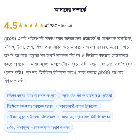
আমাদের সম্পর্কে
4.5
★
★
★
★
★
42380 পর্যালোচনা
gb99
একটি শক্তিশালী সফটওয়্যার ডাউনলোড প্ল্যাটফর্ম যা আপনাকে সামাজিক,
ভিডিও, টুলস, গেম, শিক্ষা এবং আরও অনেক ধরনের অ্যাপ সরবরাহ করে। এখানে
আপনি আপনার পছন্দের সব অ্যাপ্লিকেশন নিরাপদ ও নির্ভরযোগ্যভাবে ডাউনলোড
করতে পারবেন। আমরা দ্রুত আপডেটের মাধ্যমে সর্বদা নতুন এবং সেরা সফটওয়্যার
প্রদান করি। আপনার ডিজিটাল জীবনকে আরও সহজ করতে gb99 আপনার
বিশ্বস্ত সঙ্গী।
বিভিন্ন ধরনের অ্যাপের বিশাল সংগ্রহ
দ্রুত এবং নিরাপদ ডাউনলোড প্রক্রিয়া
নিয়মিত সফটওয়্যার আপডেট প্রদান
ব্যবহারকারী-বান্ধব ইন্টারফেস
ভাইরাস-মুক্ত ডাউনলোড নিশ্চিতকরণ
সহজ অনুসন্ধান এবং ফিল্টারিং অপশন
গেমিং, শিক্ষামূলক ও বিনোদনমূলক অ্যাপ উপলব্ধ