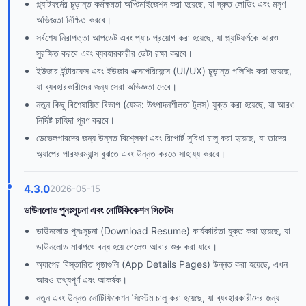
প্ল্যাটফর্মের চূড়ান্ত কর্মক্ষমতা অপ্টিমাইজেশন করা হয়েছে, যা দ্রুত লোডিং এবং মসৃণ
অভিজ্ঞতা নিশ্চিত করবে।
সর্বশেষ নিরাপত্তা আপডেট এবং প্যাচ প্রয়োগ করা হয়েছে, যা প্ল্যাটফর্মকে আরও
সুরক্ষিত করবে এবং ব্যবহারকারীর ডেটা রক্ষা করবে।
ইউজার ইন্টারফেস এবং ইউজার এক্সপেরিয়েন্সে (UI/UX) চূড়ান্ত পলিশিং করা হয়েছে,
যা ব্যবহারকারীদের জন্য সেরা অভিজ্ঞতা দেবে।
নতুন কিছু বিশেষায়িত বিভাগ (যেমন: উৎপাদনশীলতা টুলস) যুক্ত করা হয়েছে, যা আরও
নির্দিষ্ট চাহিদা পূরণ করবে।
ডেভেলপারদের জন্য উন্নত বিশ্লেষণ এবং রিপোর্ট সুবিধা চালু করা হয়েছে, যা তাদের
অ্যাপের পারফরম্যান্স বুঝতে এবং উন্নত করতে সাহায্য করবে।
4.3.0
2026-05-15
ডাউনলোড পুনঃসূচনা এবং নোটিফিকেশন সিস্টেম
ডাউনলোড পুনঃসূচনা (Download Resume) কার্যকারিতা যুক্ত করা হয়েছে, যা
ডাউনলোড মাঝপথে বন্ধ হয়ে গেলেও আবার শুরু করা যাবে।
অ্যাপের বিস্তারিত পৃষ্ঠাগুলি (App Details Pages) উন্নত করা হয়েছে, এখন
আরও তথ্যপূর্ণ এবং আকর্ষক।
নতুন এবং উন্নত নোটিফিকেশন সিস্টেম চালু করা হয়েছে, যা ব্যবহারকারীদের জন্য