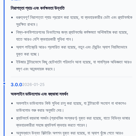
নিরাপত্তা প্যাচ এবং কর্মক্ষমতা উন্নতি
গুরুত্বপূর্ণ নিরাপত্তা প্যাচ প্রয়োগ করা হয়েছে, যা ব্যবহারকারীর ডেটা এবং প্ল্যাটফর্মকে
সুরক্ষিত রাখবে।
নিম্ন-কনফিগারেশনের ডিভাইসের জন্য প্ল্যাটফর্মের কর্মক্ষমতা অপ্টিমাইজ করা হয়েছে,
যাতে আরও বেশি ব্যবহারকারী সুবিধা পান।
অ্যাপ লাইব্রেরি আরও প্রসারিত করা হয়েছে, নতুন এবং ট্রেন্ডিং অ্যাপ নিয়মিতভাবে
যুক্ত করা হচ্ছে।
ইউজার ইন্টারফেসে কিছু ছোটখাটো পরিবর্তন আনা হয়েছে, যা সামগ্রিক অভিজ্ঞতা আরও
মসৃণ এবং আনন্দদায়ক করবে।
3.0.0
2026-01-25
অফলাইন ডাউনলোড এবং বহুভাষা সমর্থন
অফলাইন ডাউনলোড কিউ সুবিধা চালু করা হয়েছে, যা ইন্টারনেট সংযোগ না থাকলেও
ডাউনলোড শুরু করার অনুমতি দেয়।
প্ল্যাটফর্মে বহুভাষা সমর্থন (প্রাথমিক সংস্করণ) যুক্ত করা হয়েছে, যাতে বিভিন্ন ভাষার
ব্যবহারকারীরা সহজে প্ল্যাটফর্ম ব্যবহার করতে পারেন।
অনুসন্ধানে উন্নত ফিল্টারিং অপশন যুক্ত করা হয়েছে, যা অ্যাপ খুঁজে পেতে আরও