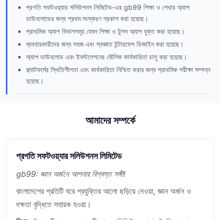
প্রগতি সফটওয়্যার সলিউশনস লিমিটেড-এর gb99 শিক্ষা ও শেখার অ্যাপ
ডাউনলোডের জন্য প্রথম সংস্করণ প্রকাশ করা হয়েছে।
প্রাথমিক অ্যাপ বিভাগসমূহ যেমন শিক্ষা ও টুলস অ্যাপ যুক্ত করা হয়েছে।
ব্যবহারকারীদের জন্য সহজ এবং স্বজ্ঞাত ইন্টারফেস ডিজাইন করা হয়েছে।
অ্যাপ ডাউনলোড এবং ইনস্টলেশনের মৌলিক কার্যকারিতা চালু করা হয়েছে।
প্ল্যাটফর্মের স্থিতিশীলতা এবং কার্যকারিতা নিশ্চিত করার জন্য প্রাথমিক পরীক্ষা সম্পন্ন
হয়েছে।
আমাদের সম্পর্কে
প্রগতি সফটওয়্যার সলিউশনস লিমিটেড
gb99: জ্ঞান অর্জনে আপনার বিশ্বস্ত সঙ্গী!
বাংলাদেশের প্রতিটি ঘরে প্রযুক্তির আলো ছড়িয়ে দেওয়া, জ্ঞান অর্জন ও
দক্ষতা বৃদ্ধিতে সহায়ক হওয়া।