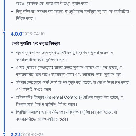
আরও প্রাসঙ্গিক এবং সময়োপযোগী তথ্য প্রদান করবে।
কিছু জটিল বাগ সমাধান করা হয়েছে, যা প্ল্যাটফর্মের সামগ্রিক মসৃণতা এবং কার্যকারিতা
নিশ্চিত করবে।
4.0.0
2026-04-10
এআই সুপারিশ এবং উন্নত নিয়ন্ত্রণ
অ্যাপ ব্যাকআপের জন্য ক্লাউড স্টোরেজ ইন্টিগ্রেশন চালু করা হয়েছে, যা
ব্যবহারকারীদের ডেটা সুরক্ষিত রাখবে।
এআই (কৃত্রিম বুদ্ধিমত্তা) চালিত উন্নত সুপারিশ সিস্টেম যোগ করা হয়েছে, যা
ব্যবহারকারীর পছন্দ আরও ভালোভাবে বোঝে এবং প্রাসঙ্গিক অ্যাপ সুপারিশ করে।
ইউজার ইন্টারফেসে 'ডার্ক মোড' অপশন যুক্ত করা হয়েছে, যা চোখের উপর চাপ কমাবে
এবং ব্যাটারি সাশ্রয় করবে।
অভিভাবকীয় নিয়ন্ত্রণ (Parental Controls) বৈশিষ্ট্য উন্নত করা হয়েছে, যা
শিশুদের জন্য নিরাপদ ব্রাউজিং নিশ্চিত করবে।
প্রিমিয়াম অ্যাপের জন্য সাবস্ক্রিপশন ব্যবস্থাপনা সুবিধা চালু করা হয়েছে, যা
ব্যবহারকারীদের আরও নমনীয়তা দেবে।
3.2.1
2026-02-28