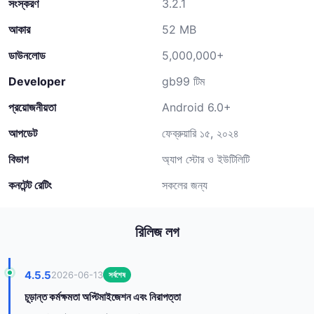
সংস্করণ
3.2.1
আকার
52 MB
ডাউনলোড
5,000,000+
Developer
gb99 টিম
প্রয়োজনীয়তা
Android 6.0+
আপডেট
ফেব্রুয়ারি ১৫, ২০২৪
বিভাগ
অ্যাপ স্টোর ও ইউটিলিটি
কনটেন্ট রেটিং
সকলের জন্য
রিলিজ লগ
4.5.5
2026-06-13
সর্বশেষ
চূড়ান্ত কর্মক্ষমতা অপ্টিমাইজেশন এবং নিরাপত্তা