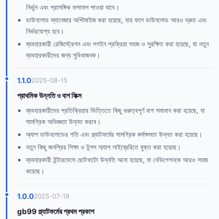
নির্ভুল এবং প্রাসঙ্গিক ফলাফল পাওয়া যাবে।
ডাউনলোড ম্যানেজার অপ্টিমাইজ করা হয়েছে, যার ফলে ডাউনলোড আরও দ্রুত এবং
নির্ভরযোগ্য হবে।
ব্যবহারকারী রেজিস্ট্রেশন এবং লগইন প্রক্রিয়া সহজ ও সুরক্ষিত করা হয়েছে, যা নতুন
ব্যবহারকারীদের জন্য সুবিধাজনক।
1.1.0
2025-08-15
প্রাথমিক উন্নতি ও বাগ ফিক্স
ব্যবহারকারীদের প্রতিক্রিয়ার ভিত্তিতে কিছু গুরুত্বপূর্ণ বাগ সমাধান করা হয়েছে, যা
সামগ্রিক অভিজ্ঞতা উন্নত করবে।
অ্যাপ ডাউনলোডের গতি এবং প্ল্যাটফর্মের সামগ্রিক কর্মক্ষমতা উন্নত করা হয়েছে।
নতুন কিছু জনপ্রিয় শিক্ষা ও টুলস অ্যাপ লাইব্রেরিতে যুক্ত করা হয়েছে।
ব্যবহারকারী ইন্টারফেসে ছোটখাটো উন্নতি আনা হয়েছে, যা নেভিগেশনকে আরও সহজ
করেছে।
1.0.0
2025-07-18
gb99 প্ল্যাটফর্মের প্রথম প্রকাশ