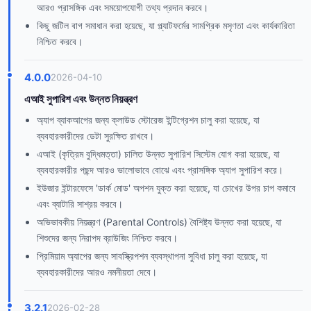
আরও প্রাসঙ্গিক এবং সময়োপযোগী তথ্য প্রদান করবে।
কিছু জটিল বাগ সমাধান করা হয়েছে, যা প্ল্যাটফর্মের সামগ্রিক মসৃণতা এবং কার্যকারিতা
নিশ্চিত করবে।
4.0.0
2026-04-10
এআই সুপারিশ এবং উন্নত নিয়ন্ত্রণ
অ্যাপ ব্যাকআপের জন্য ক্লাউড স্টোরেজ ইন্টিগ্রেশন চালু করা হয়েছে, যা
ব্যবহারকারীদের ডেটা সুরক্ষিত রাখবে।
এআই (কৃত্রিম বুদ্ধিমত্তা) চালিত উন্নত সুপারিশ সিস্টেম যোগ করা হয়েছে, যা
ব্যবহারকারীর পছন্দ আরও ভালোভাবে বোঝে এবং প্রাসঙ্গিক অ্যাপ সুপারিশ করে।
ইউজার ইন্টারফেসে 'ডার্ক মোড' অপশন যুক্ত করা হয়েছে, যা চোখের উপর চাপ কমাবে
এবং ব্যাটারি সাশ্রয় করবে।
অভিভাবকীয় নিয়ন্ত্রণ (Parental Controls) বৈশিষ্ট্য উন্নত করা হয়েছে, যা
শিশুদের জন্য নিরাপদ ব্রাউজিং নিশ্চিত করবে।
প্রিমিয়াম অ্যাপের জন্য সাবস্ক্রিপশন ব্যবস্থাপনা সুবিধা চালু করা হয়েছে, যা
ব্যবহারকারীদের আরও নমনীয়তা দেবে।
3.2.1
2026-02-28