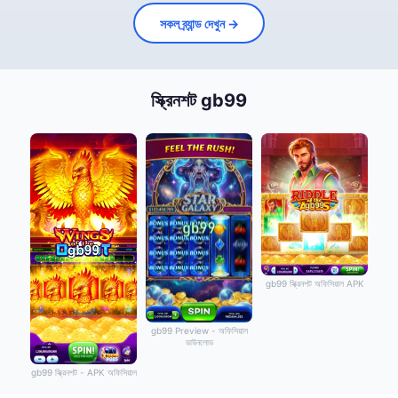
সকল ব্র্যান্ড দেখুন →
স্ক্রিনশট gb99
gb99 স্ক্রিনশট অফিসিয়াল APK
gb99 Preview - অফিসিয়াল
ডাউনলোড
gb99 স্ক্রিনশট - APK অফিসিয়াল