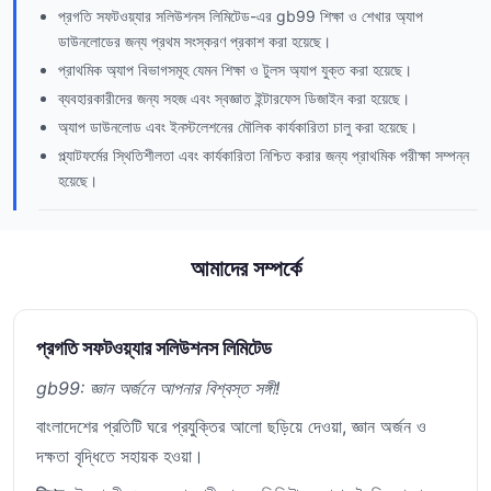
প্রগতি সফটওয়্যার সলিউশনস লিমিটেড-এর gb99 শিক্ষা ও শেখার অ্যাপ
ডাউনলোডের জন্য প্রথম সংস্করণ প্রকাশ করা হয়েছে।
প্রাথমিক অ্যাপ বিভাগসমূহ যেমন শিক্ষা ও টুলস অ্যাপ যুক্ত করা হয়েছে।
ব্যবহারকারীদের জন্য সহজ এবং স্বজ্ঞাত ইন্টারফেস ডিজাইন করা হয়েছে।
অ্যাপ ডাউনলোড এবং ইনস্টলেশনের মৌলিক কার্যকারিতা চালু করা হয়েছে।
প্ল্যাটফর্মের স্থিতিশীলতা এবং কার্যকারিতা নিশ্চিত করার জন্য প্রাথমিক পরীক্ষা সম্পন্ন
হয়েছে।
আমাদের সম্পর্কে
প্রগতি সফটওয়্যার সলিউশনস লিমিটেড
gb99: জ্ঞান অর্জনে আপনার বিশ্বস্ত সঙ্গী!
বাংলাদেশের প্রতিটি ঘরে প্রযুক্তির আলো ছড়িয়ে দেওয়া, জ্ঞান অর্জন ও
দক্ষতা বৃদ্ধিতে সহায়ক হওয়া।