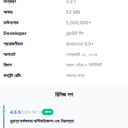
সংস্করণ
3.2.1
আকার
52 MB
ডাউনলোড
5,000,000+
Developer
gb99 টিম
প্রয়োজনীয়তা
Android 6.0+
আপডেট
ফেব্রুয়ারি ১৫, ২০২৪
বিভাগ
অ্যাপ স্টোর ও ইউটিলিটি
কনটেন্ট রেটিং
সকলের জন্য
রিলিজ লগ
4.5.5
2026-06-13
সর্বশেষ
চূড়ান্ত কর্মক্ষমতা অপ্টিমাইজেশন এবং নিরাপত্তা