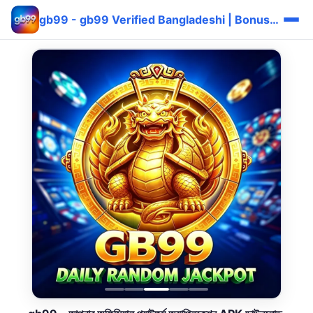
gb99 - gb99 Verified Bangladeshi | Bonus দ্রুত ⚡