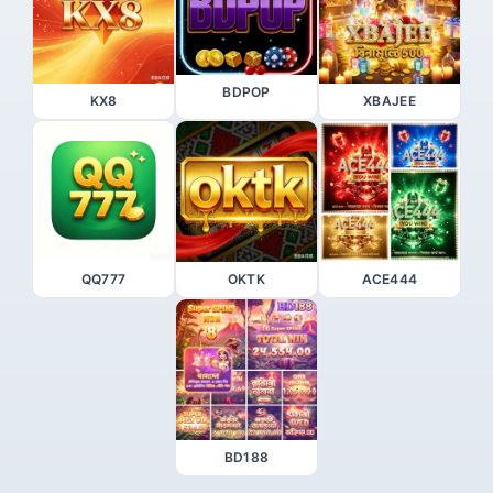
BDPOP
KX8
XBAJEE
QQ777
OKTK
ACE444
BD188