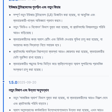
ইউজার ইন্টারফেসের পুনর্গঠন এবং নতুন ফিচার
সম্পূর্ণ নতুন ইউজার ইন্টারফেস (UI) ডিজাইন করা হয়েছে, যা আধুনিক এবং
ব্যবহারকারী-বান্ধব অভিজ্ঞতা প্রদান করবে।
নতুন 'ভিডিও ও বিনোদন' বিভাগ যুক্ত করা হয়েছে, যা প্ল্যাটফর্মের বিষয়বস্তুর পরিধি
আরও বাড়িয়েছে।
ব্যবহারকারীদের জন্য অ্যাপ রেটিং এবং রিভিউ দেওয়ার সুবিধা চালু করা হয়েছে, যা
অন্যদের জন্য সিদ্ধান্ত নিতে সহায়ক হবে।
প্ল্যাটফর্মের সামগ্রিক নিরাপত্তা ব্যবস্থা আরও জোরদার করা হয়েছে, ব্যবহারকারীর
ডেটা সুরক্ষিত রাখা হয়েছে।
ব্যবহারকারীর পছন্দের উপর ভিত্তি করে ব্যক্তিগতকৃত অ্যাপ সুপারিশের প্রাথমিক
সংস্করণ চালু করা হয়েছে।
1.5.0
2025-09-20
নতুন বিভাগ এবং উন্নত অনুসন্ধান
নতুন 'সামাজিক অ্যাপ' বিভাগ যুক্ত করা হয়েছে, যা ব্যবহারকারীদের আরও বিকল্প দেবে
এবং প্ল্যাটফর্মের পরিধি বাড়াবে।
অ্যাপ অনুসন্ধানের কার্যকারিতা উল্লেখযোগ্যভাবে উন্নত করা হয়েছে, এখন আরও