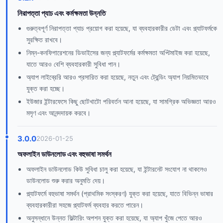
নিরাপত্তা প্যাচ এবং কর্মক্ষমতা উন্নতি
গুরুত্বপূর্ণ নিরাপত্তা প্যাচ প্রয়োগ করা হয়েছে, যা ব্যবহারকারীর ডেটা এবং প্ল্যাটফর্মকে
সুরক্ষিত রাখবে।
নিম্ন-কনফিগারেশনের ডিভাইসের জন্য প্ল্যাটফর্মের কর্মক্ষমতা অপ্টিমাইজ করা হয়েছে,
যাতে আরও বেশি ব্যবহারকারী সুবিধা পান।
অ্যাপ লাইব্রেরি আরও প্রসারিত করা হয়েছে, নতুন এবং ট্রেন্ডিং অ্যাপ নিয়মিতভাবে
যুক্ত করা হচ্ছে।
ইউজার ইন্টারফেসে কিছু ছোটখাটো পরিবর্তন আনা হয়েছে, যা সামগ্রিক অভিজ্ঞতা আরও
মসৃণ এবং আনন্দদায়ক করবে।
3.0.0
2026-01-25
অফলাইন ডাউনলোড এবং বহুভাষা সমর্থন
অফলাইন ডাউনলোড কিউ সুবিধা চালু করা হয়েছে, যা ইন্টারনেট সংযোগ না থাকলেও
ডাউনলোড শুরু করার অনুমতি দেয়।
প্ল্যাটফর্মে বহুভাষা সমর্থন (প্রাথমিক সংস্করণ) যুক্ত করা হয়েছে, যাতে বিভিন্ন ভাষার
ব্যবহারকারীরা সহজে প্ল্যাটফর্ম ব্যবহার করতে পারেন।
অনুসন্ধানে উন্নত ফিল্টারিং অপশন যুক্ত করা হয়েছে, যা অ্যাপ খুঁজে পেতে আরও