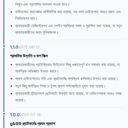
নির্ভুল এবং প্রাসঙ্গিক ফলাফল পাওয়া যাবে।
ডাউনলোড ম্যানেজার অপ্টিমাইজ করা হয়েছে, যার ফলে ডাউনলোড আরও দ্রুত এবং
নির্ভরযোগ্য হবে।
ব্যবহারকারী রেজিস্ট্রেশন এবং লগইন প্রক্রিয়া সহজ ও সুরক্ষিত করা হয়েছে, যা নতুন
ব্যবহারকারীদের জন্য সুবিধাজনক।
1.1.0
2025-08-15
প্রাথমিক উন্নতি ও বাগ ফিক্স
ব্যবহারকারীদের প্রতিক্রিয়ার ভিত্তিতে কিছু গুরুত্বপূর্ণ বাগ সমাধান করা হয়েছে, যা
সামগ্রিক অভিজ্ঞতা উন্নত করবে।
অ্যাপ ডাউনলোডের গতি এবং প্ল্যাটফর্মের সামগ্রিক কর্মক্ষমতা উন্নত করা হয়েছে।
নতুন কিছু জনপ্রিয় শিক্ষা ও টুলস অ্যাপ লাইব্রেরিতে যুক্ত করা হয়েছে।
ব্যবহারকারী ইন্টারফেসে ছোটখাটো উন্নতি আনা হয়েছে, যা নেভিগেশনকে আরও সহজ
করেছে।
1.0.0
2025-07-18
gb99 প্ল্যাটফর্মের প্রথম প্রকাশ