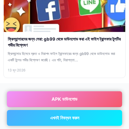
ফ্রিল্যান্সারদের জন্য সেরা: gb99 থেকে ডাউনলোড করা এই ফাইল ট্রান্সফার টুলটির
গভীর বিশ্লেষণ
ফ্রিল্যান্সার হিসেবে দ্রুত ও নিরাপদ ফাইল ট্রান্সফারের জন্য gb99 থেকে ডাউনলোড করা
একটি টুলের গভীর বিশ্লেষণ করেছি। এর গতি, নিরাপত্তা...
13 জুন 2026
APK ডাউনলোড
এখনই নিবন্ধন করুন