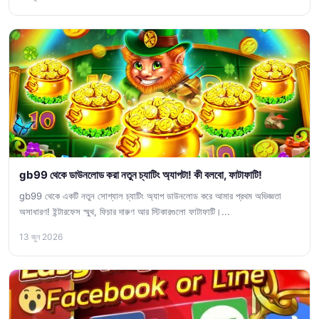
gb99 থেকে ডাউনলোড করা নতুন চ্যাটিং অ্যাপটা! কী বলবো, ফাটাফাটি!
gb99 থেকে একটি নতুন সোশ্যাল চ্যাটিং অ্যাপ ডাউনলোড করে আমার প্রথম অভিজ্ঞতা
অসাধারণ! ইন্টারফেস স্মুথ, ফিচার দারুণ আর স্টিকারগুলো ফাটাফাটি।...
13 জুন 2026