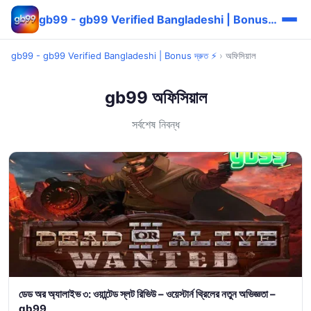
gb99 - gb99 Verified Bangladeshi | Bonus দ্রুত ⚡
gb99 - gb99 Verified Bangladeshi | Bonus দ্রুত ⚡
›
অফিসিয়াল
gb99 অফিসিয়াল
সর্বশেষ নিবন্ধ
ডেড অর অ্যালাইভ ৩: ওয়ান্টেড স্লট রিভিউ – ওয়েস্টার্ন থ্রিলের নতুন অভিজ্ঞতা –
gb99